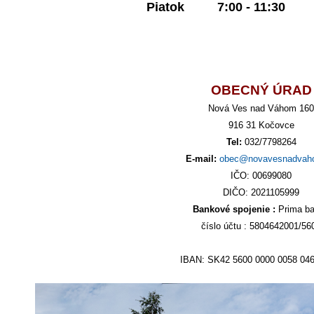
Piatok
7:00 - 11:30
OBECNÝ ÚRAD
Nová Ves nad Váhom 160
916 31 Kočovce
Tel:
032/7798264
E-mail:
obec@novavesnadvah
IČO: 00699080
DIČO: 2021105999
Bankové spojenie :
Prima b
číslo účtu : 5804642001/56
IBAN: SK42 5600 0000 0058 04