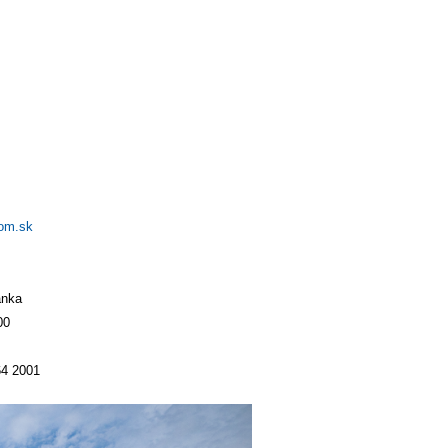
om.sk
anka
00
64 2001