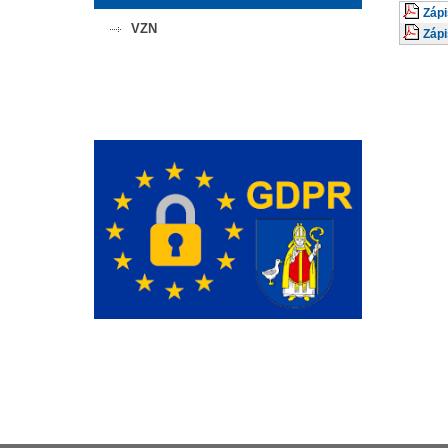
Zápi
VZN
Zápi