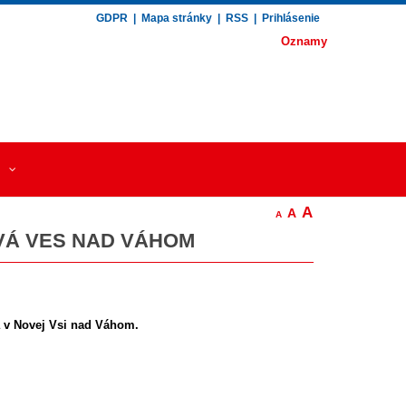
GDPR
|
Mapa stránky
|
RSS
|
Prihlásenie
Oznamy
A
A
A
VÁ VES NAD VÁHOM
va v Novej Vsi nad Váhom.