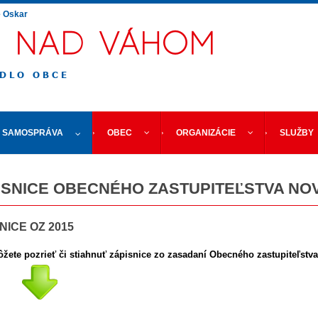
e
Oskar
SAMOSPRÁVA
OBEC
ORGANIZÁCIE
SLUŽBY
ISNICE OBECNÉHO ZASTUPITEĽSTVA NO
NICE OZ 2015
ôžete pozrieť či stiahnuť zápisnice zo zasadaní Obecného zastupiteľst