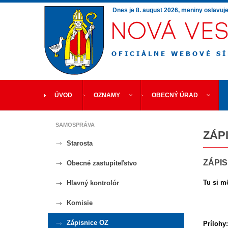
Dnes je
8. august 2026
, meniny oslavuj
ÚVOD
OZNAMY
OBECNÝ ÚRAD
SAMOSPRÁVA
ZÁP
Starosta
ZÁPIS
Obecné zastupiteľstvo
Tu si m
Hlavný kontrolór
Komisie
Zápisnice OZ
Prílohy: