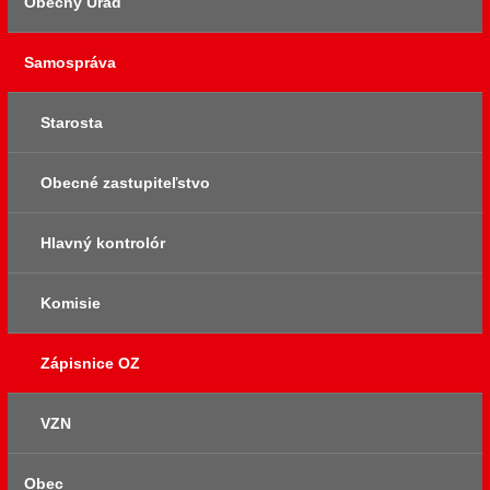
Obecný Úrad
Aktuality
Samospráva
Elektronická úradná tabuľa
Úradne hodiny
Archív oznamov
Tlačivá a dokumenty
Starosta
Komunálny odpad
Obecné zastupiteľstvo
Poplatky
Hlavný kontrolór
Verejné obstarávanie
Komisie
Program hospodárskeho rozvoja
Zápisnice OZ
Smernice a poriadky
VZN
Obec
Faktúry