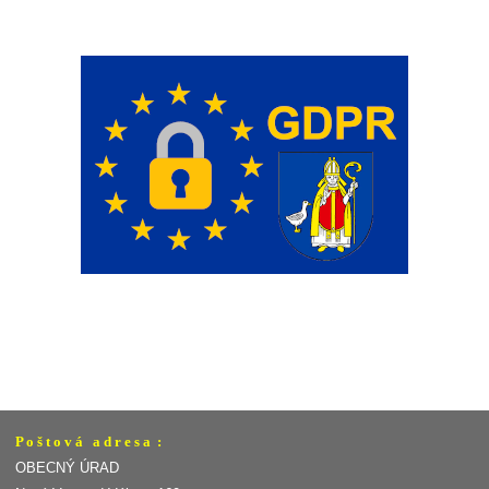
P o š t o v á a d r e s a :
OBECNÝ ÚRAD