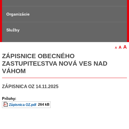
Organizácie
Zmluvy
Základné informácie
Služby
Symboly obce
Stavebný Úrad
Územný plán
DHZ Nová Ves nad Váhom
Služby občanom
A
A
A
ZÁPISNICE OBECNÉHO
História
Farský úrad
ZASTUPITEĽSTVA NOVÁ VES NAD
VÁHOM
Pamiatky
Urbariát Krahuľka
ZÁPISNICA OZ 14.11.2025
Mapa
SFK Nová Ves nad Váhom
Prílohy:
264 kB
Zápisnica OZ.pdf
Fotomapa
Firmy na území obce
Štatút obce
DFSK Novani